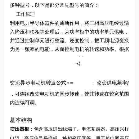
多种型号，以下是部分常见型号的简介：
工作原理
利用电力半导体器件的通断作用，将三相高压电经过输
入降压和移相等处理后，为功率柜中的功率单元供电，
并通过控制单元进行整流、逆变控制，把工频电源变换
p
为另一频率的电能，从而控制电机的转速和功率。根据
60
(
1
f
−
)
s
交流异步电动机转速公式
=
，改变供电频率
n
f
，可连续改变电动机的同步转速，使其转速在较宽范围
内连续可调。
基本结构
变压器柜
：包含高压进出线端子、电流互感器、高压采样
电阻、高压信号采样板、移相变压器等，用于将电网高压