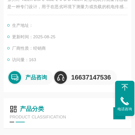
是一种专门设计，用于在恶劣环境下测量力或负载的机电传感器
它们在金属轧机行业中的长期使用证明了它们在恶劣的操作条件
和高过载情况下的可靠性和准确性 作为轧制力测量传感器内的测
生产地址：
量元件，应变片允许使用直流励磁，以对力或负载的变化做出极
确性快的响应
更新时间：2025-08-25
厂商性质：经销商
访问量：163
16637147536
产品咨询
产品分类
电话咨询
PRODUCT CLASSIFICATION