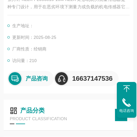
种专门设计，用于在恶劣环境下测量力或负载的机电传感器它们
在金属轧机行业中的长期使用证明了它们在恶劣的操作条件和高
过载情况下的可靠性和准确性 作为轧制力测量传感器内的测量元
生产地址：
件，应变片允许使用直流励磁，以对力或负载的变化做出极确性
快的响应
更新时间：2025-08-25
厂商性质：经销商
访问量：210
16637147536
产品咨询
产品分类
电话咨询
PRODUCT CLASSIFICATION