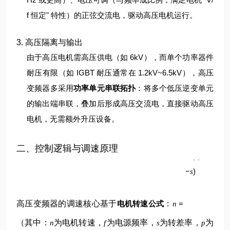
f 恒定" 特性）的正弦交流电，驱动高压电机运行。
3. 高压隔离与输出
由于高压电机需高压供电（如 6kV），而单个功率器件
耐压有限（如 IGBT 耐压通常在 1.2kV~6.5kV），高压
变频器多采用
功率单元串联拓扑
：将多个低压逆变单元
的输出端串联，叠加后形成高压交流电，直接驱动高压
电机，无需额外升压设备。
p
二、控制逻辑与调速原理
60
(
1
f
−
)
s
高压变频器的调速核心基于
电机转速公式
：
=
n
（其中：
为电机转速，
为电源频率，
为转差率，
为
n
f
s
p