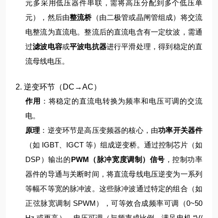
元多采用低压器件串联，需将高压分配到多个低压单
元），然后由
整流桥
（由二极管或晶闸管组成）将交流
电整流为直流电。
整流后的直流电含有一定纹波，需通
过
滤波电容
或
平波电抗器
进行平滑处理，得到稳定的直
流母线电压。
2. 逆变环节（DC→AC）
作用
：将稳定的直流电转换为频率和电压可调的交流
电。
原理
：
逆变环节是高压变频器的核心，由
功率开关器件
（如 IGBT、IGCT 等）组成逆变桥。通过控制芯片（如
DSP）输出的
PWM（脉冲宽度调制）信号
，控制功率
器件的导通与关断时间，将直流母线电压逆变为一系列
等幅不等宽的脉冲波。
这些脉冲波通过特定的组合（如
正弦脉宽调制 SPWM），可等效合成频率可调（0~50
Hz 或更高）、电压可调（与频率成比例，满足电机 “V/