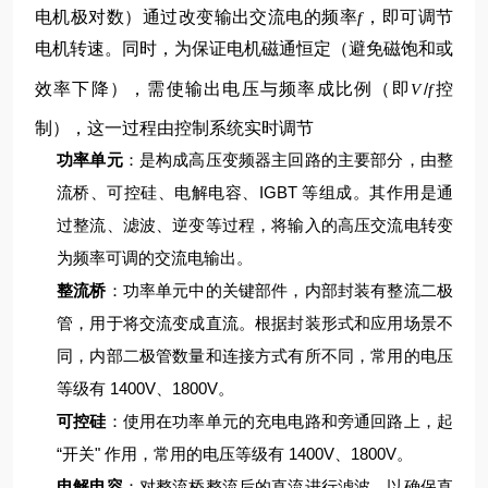
电机极对数）
通过改变输出交流电的频率
，即可调节
f
电机转速。同时，为保证电机磁通恒定（避免磁饱和或
效率下降），需使输出电压与频率成比例（即
/
控
V
f
制），这一过程由控制系统实时调节
功率单元
：是构成高压变频器主回路的主要部分，由整
流桥、可控硅、电解电容、IGBT 等组成。其作用是通
过整流、滤波、逆变等过程，将输入的高压交流电转变
为频率可调的交流电输出。
整流桥
：功率单元中的关键部件，内部封装有整流二极
管，用于将交流变成直流。根据封装形式和应用场景不
同，内部二极管数量和连接方式有所不同，常用的电压
等级有 1400V、1800V。
可控硅
：使用在功率单元的充电电路和旁通回路上，起
“开关" 作用，常用的电压等级有 1400V、1800V。
电解电容
：对整流桥整流后的直流进行滤波，以确保直