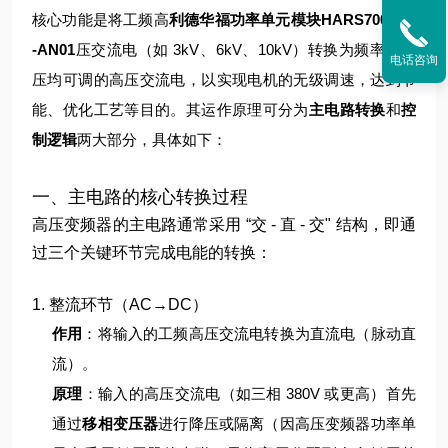
核心功能是将工频高
利德华福功率单元模块HARS700/240
-AN01
压交流电（如 3kV、6kV、10kV）转换为频率和电
电话咨询
压均可调的高压交流电，以实现电机的无级调速，达到节
能、优化工艺等目的。其运作原理可分为
主电路转换
和
控
制逻辑
两大部分，具体如下：
一、主电路的核心转换过程
高压变频器的主电路通常采用 “交 - 直 - 交" 结构，即通
过三个关键环节完成电能的转换：
1. 整流环节（AC→DC）
作用
：将输入的工频高压交流电转换为直流电（脉动直
流）。
原理
：
输入的高压交流电（如三相 380V 或更高）首先
通过
移相变压器
进行降压或隔离（因高压变频器功率单