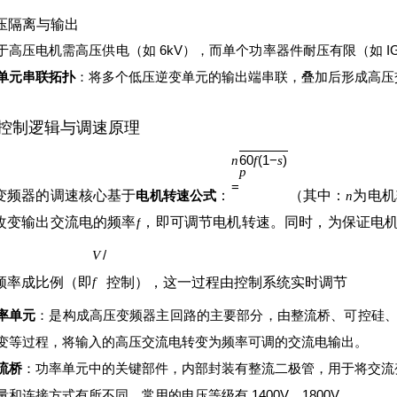
高压隔离与输出
于高压电机需高压供电（如 6kV），而单个功率器件耐压有限（如 IGBT
单元串联拓扑
：将多个低压逆变单元的输出端串联，叠加后形成高压
控制逻辑与调速原理
60
(
1
−
)
n
f
s
p
=
变频器的调速核心基于
电机转速公式
：
（其中：
为电机
n
改变输出交流电的频率
，即可调节电机转速。同时，为保证电
f
/
V
频率成比例（即
控制），这一过程由控制系统实时调节
f
率单元
：是构成高压变频器主回路的主要部分，由整流桥、可控硅、电
变等过程，将输入的高压交流电转变为频率可调的交流电输出。
流桥
：功率单元中的关键部件，内部封装有整流二极管，用于将交流
量和连接方式有所不同，常用的电压等级有 1400V、1800V。