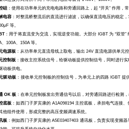
控硅
：使用在功率单元的充电电路和旁通回路上，起 “开关" 作用，常用的
解电容
：对整流桥整流后的直流进行滤波，以确保直流电压的稳定，常见的电
00μF 等。
BT
：用于将直流变为交流，实现逆变功能。大部分 IGBT 为 “双管" 
A、100A、150A 等。
元电源板
：从功率单元直流母线上取电，输出 24V 直流电源供单元
元控制板
：接收主控系统信号，给驱动板提供控制信号，同时进行实
驱动板供电。
元驱动板
：接收单元控制板的控制信号，为单元上的四路 IGBT 
。
通 OK 板
：在单元控制板发出旁通信号以后，对旁通回路进行检测，
控底板
：如西门子罗宾康的 A1A098194 主控底板，承担电气
其他组件使用，形成完整的高压变频调速系统。
讯板
：例如西门子罗宾康的 A5E03407403 通讯板，负责实现
功能，可提升系统自动化水平。