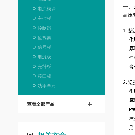
一、
电流模块
高压
主控板
控制器
1. 
监视器
作
信号板
原
电源板
件
光纤板
含
接口板
2. 
功率单元
作
原
查看全部产品
P
冲
足