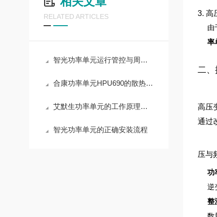
相关文章
3. 
RELATED ARTICLES
由
率
智光功率单元运行管控与周期养护实操解析
二、
合康功率单元HPU690的散热设计原理
艾默生功率单元的工作原理与应用领域深度解析
高压
通过
智光功率单元的正确安装流程
压与
功
逆
整
数