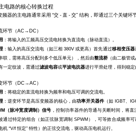
主电路的核心转换过程
变频器的主电路通常采用 “交 - 直 - 交" 结构，即通过三个关键
整流环节（AC→DC）
用
：将输入的工频高压交流电转换为直流电（脉动直流）。
理
：
输入的高压交流电（如三相 380V 或更高）首先通过
移相变压器
串联，需将高压分配到多个低压单元），然后由
整流桥
（由二极管或
有一定纹波，需通过
滤波电容
或
平波电抗器
进行平滑处理，得到稳定
逆变环节（DC→AC）
用
：将稳定的直流电转换为频率和电压可调的交流电。
理
：
逆变环节是高压变频器的核心，由
功率开关器件
（如 IGBT、
WM（脉冲宽度调制）信号
，控制功率器件的导通与关断时间，将直
波通过特定的组合（如正弦脉宽调制 SPWM），可等效合成频率可调
电机 “V/f 恒定" 特性）的正弦交流电，驱动高压电机运行。