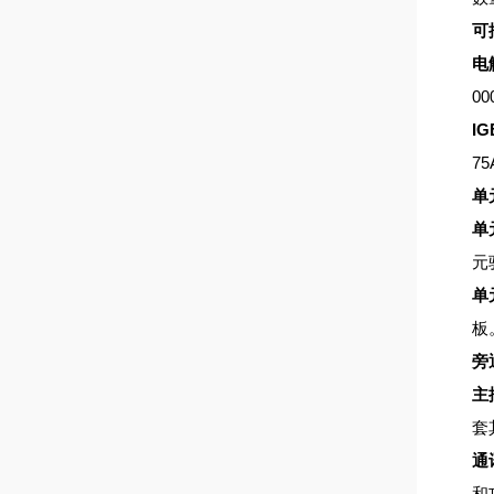
可
电
00
IG
75
单
单
元
单
板
旁
主
套
通
和