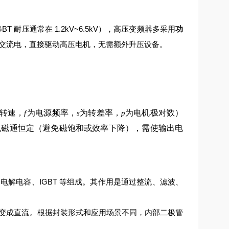
 耐压通常在 1.2kV~6.5kV），高压变频器多采用
功
交流电，直接驱动高压电机，无需额外升压设备。
转速，
为电源频率，
为转差率，
为电机极对数）
f
s
p
机磁通恒定（避免磁饱和或效率下降），需使输出电
解电容、IGBT 等组成。其作用是通过整流、滤波、
变成直流。根据封装形式和应用场景不同，内部二极管