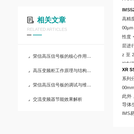
IMS
相关文章
高精度
00
RELATED ARTICLES
性度 
层进
z 至
荣信高压信号板的核心作用解读
控制
XR 
高压变频柜工作原理与结构介绍
凑坚
系列
轻松
荣信高压信号板的调试与维护操作指南
00
护等级
此外
交流变频器节能效果解析
5，
导体
真空
IMS