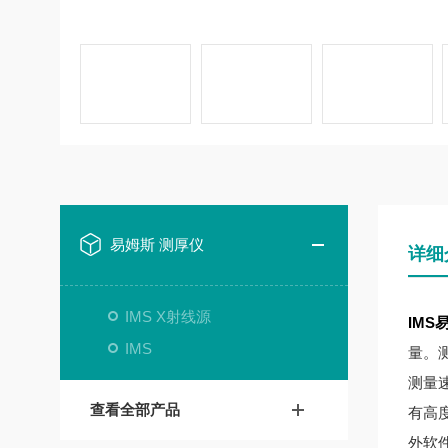
易姆斯 测厚仪
详细
IMS X射线源
IMS
IMS
量。测
测量
查看全部产品
有高度
外软