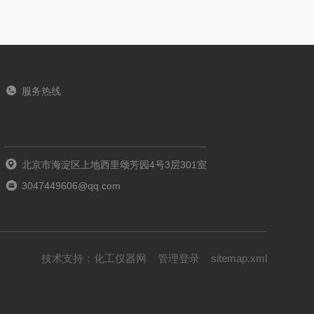
服务热线
北京市海淀区上地西里颂芳园4号3层301室
3047449606@qq.com
技术支持：
化工仪器网
管理登录
sitemap.xml