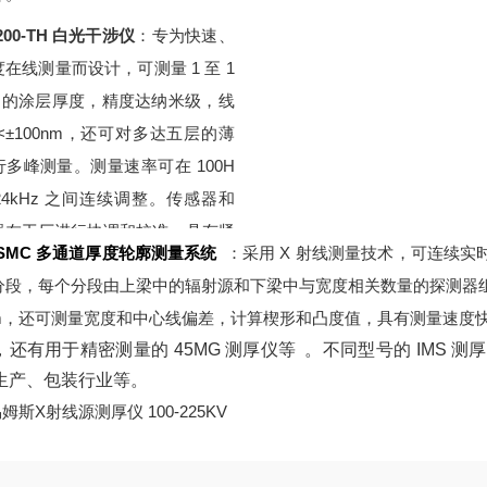
5200-TH 白光干涉仪
：专为快速、
在线测量而设计，可测量 1 至 1
µm 的涂层厚度，精度达纳米级，线
<±100nm，还可对多达五层的薄
行多峰测量。测量速率可在 100H
 24kHz 之间连续调整。传感器和
器在工厂进行协调和校准，具有紧
SSMC 多通道厚度轮廓测量系统
：采用 X 射线测量技术，可连续实
固的设计，工作范围为 ±2mm，可
分段，每个分段由上梁中的辐射源和下梁中与宽度相关数量的探测器组
集成到狭窄的生产线中。控制器防
mm，还可测量宽度和中心线偏差，计算楔形和凸度值，具有测量速度
为 IP40，传感器防护等级为 IP6
，还有用于精密测量的 45MG 测厚仪等
。不同型号的 IMS 
适用于工业环境，也可在洁净室和
生产、包装行业等。
等特殊环境中使用。
易姆斯X射线源测厚仪 100-225KV