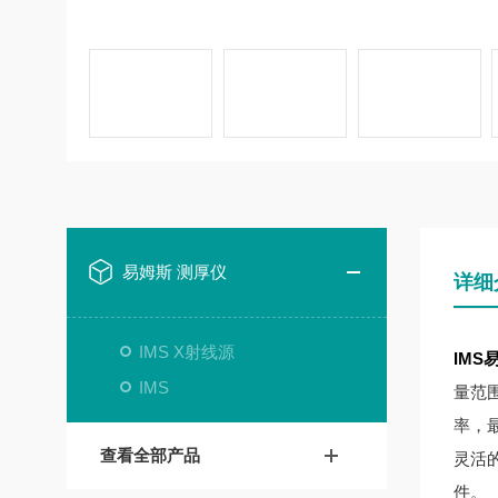
易姆斯 测厚仪
详细
IMS X射线源
IMS易姆
IMS
量范围
率，
查看全部产品
灵活的
件。