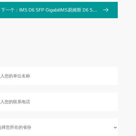
下一个：
IMS D6 SFP GigabitIMS易姆斯 D6 SFP Gigabit