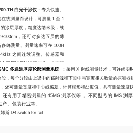
5200-TH 白光干涉仪
：专为快速、
在线测量而设计，可测量 1 至 1
µm 的涂层厚度，精度达纳米级，线
<±100nm，还可对多达五层的薄
行多峰测量。测量速率可在 100H
 24kHz 之间连续调整。传感器和
器在工厂进行协调和校准，具有紧
SSMC 多通道厚度轮廓测量系统
：采用 X 射线测量技术，可连续实
固的设计，工作范围为 ±2mm，可
分段，每个分段由上梁中的辐射源和下梁中与宽度相关数量的探测器组
集成到狭窄的生产线中。控制器防
mm，还可测量宽度和中心线偏差，计算楔形和凸度值，具有测量速度
为 IP40，传感器防护等级为 IP6
，还有用于精密测量的 45MG 测厚仪等
。不同型号的 IMS 
适用于工业环境，也可在洁净室和
生产、包装行业等。
等特殊环境中使用。
斯 D4 switch for rail