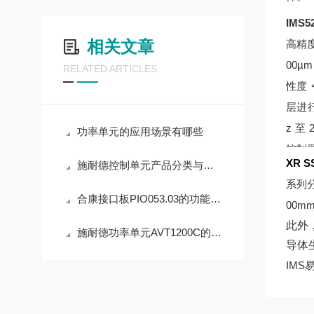
IMS
相关文章
高精度
00
RELATED ARTICLES
性度 
层进
z 至
功率单元的应用场景有哪些
控制
XR 
施耐德控制单元产品分类与核心功能
凑坚
系列
轻松
合康接口板PIO053.03的功能与应用价值分析
00
护等级
此外
施耐德功率单元AVT1200C的应用行业
5，
导体
真空
IMS易姆