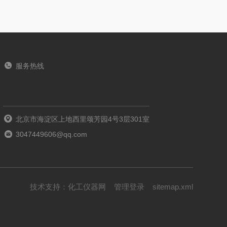
服务热线
北京市海淀区上地西里颂芳园4号3层301室
3047449606@qq.com
技术支持：
化工仪器网
管理登录
sitemap.xml