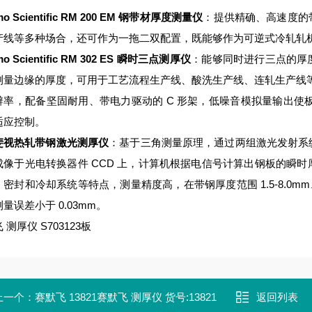
mo Scientific RM 200 EM 钢带材厚度测量仪
：提供精确、高速度的
产线等多种场合，还可作为一拖二双配置，既能够作为可逆式冷轧轧
mo Scientific RM 302 ES 瞬时三点测厚仪
：能够同时进行三点的厚
测量边缘的厚度，可用于工艺流程生产线、酸洗生产线、连轧生产线等。
辨率，配备坚固耐用、带电力驱动的 C 形架，低噪音模拟量输出使
适应控制。
斐视热轧带钢激光测厚仪
：基于三角测量原理，通过两组激光发射系
成像于光电转换器件 CCD 上，计算机根据电信号计算出钢板的瞬
密封和冷却系统等特点，测量精度高，在带钢厚度范围 1.5-8.0mm、宽
量误差小于 0.03mm。
 测厚仪 S703123板
上一个：
赛默飞 13821赛默飞 测厚仪 货号:13821
返回列表