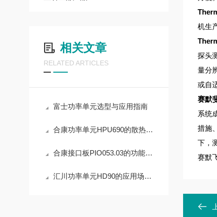
Ther
机生
Ther
相关文章
探头
RELATED ARTICLES
量分
或自
赛默
富士功率单元选型与应用指南
系统
措施、
合康功率单元HPU690的散热设计原理
下，测
合康接口板PIO053.03的功能与应用价值分析
赛默飞
汇川功率单元HD90的应用场景有哪些？