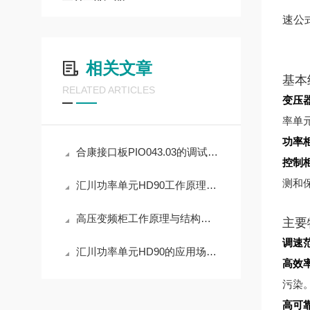
速公
相关文章
基本
RELATED ARTICLES
变压
率单
功率
合康接口板PIO043.03的调试指南
控制
测和
汇川功率单元HD90工作原理基于先进的电力电子技术和控制策略
高压变频柜工作原理与结构介绍
主要
调速
汇川功率单元HD90的应用场景有哪些？
高效
污染
高可