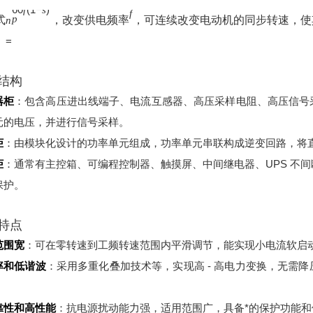
60
(
1
−
)
f
s
f
p
式
，改变供电频率
，可连续改变电动机的同步转速，使
n
=
结构
器柜
：包含高压进出线端子、电流互感器、高压采样电阻、高压信号
元的电压，并进行信号采样。
柜
：由模块化设计的功率单元组成，功率单元串联构成逆变回路，将
柜
：通常有主控箱、可编程控制器、触摸屏、中间继电器、UPS 不
保护。
特点
范围宽
：可在零转速到工频转速范围内平滑调节，能实现小电流软启
率和低谐波
：采用多重化叠加技术等，实现高 - 高电力变换，无需
。
靠性和高性能
：抗电源扰动能力强，适用范围广，具备*的保护功能和