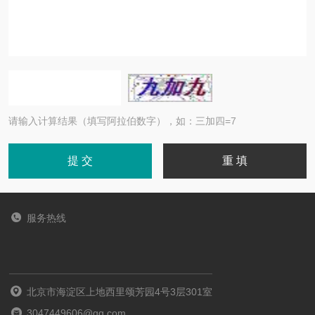
请输入计算结果（填写阿拉伯数字），如：三加四=7
服务热线
北京市海淀区上地西里颂芳园4号3层301室
3047449606@qq.com