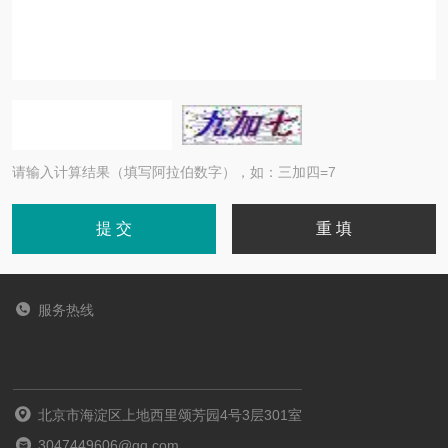
请输入计算结果（填写阿拉伯数字），如：三加四=7
服务热线
北京市海淀区上地西里颂芳园4号3层301室
3047449606@qq.com