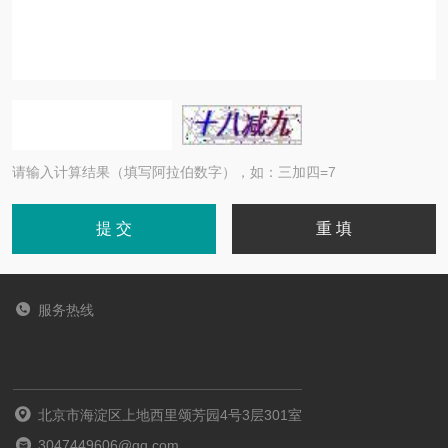
请输入计算结果（填写阿拉伯数字），如：三加四=7
服务热线
北京市海淀区上地西里颂芳园4号3层301室
3047449606@qq.com