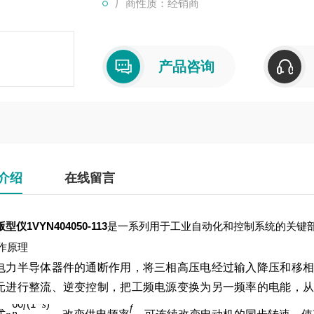
厂商性质：经销商
产品咨询
介绍
在线留言
型仪1VYN404050-113
是一系列用于工业自动化和控制系统的关键
作原理
电力半导体器件的通断作用，将三相高压电经过输入降压和移相
元进行整流、逆变控制，把工频电源变换为另一频率的电能，从
60
(
1
−
)
f
s
f
p