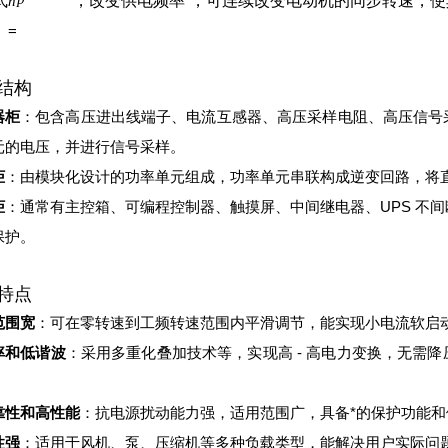
式
，改变供电频率
，可连续改变电动机的同步转速，使
n
=
结构
器柜
：包含高压进出线端子、电流互感器、高压采样电阻、高压信号
元的电压，并进行信号采样。
柜
：由模块化设计的功率单元组成，功率单元串联构成逆变回路，将
柜
：通常有主控箱、可编程控制器、触摸屏、中间继电器、UPS 不
保护。
特点
范围宽
：可在零转速到工频转速范围内平滑调节，能实现小电流软启
率和低谐波
：采用多重化叠加技术等，实现高 - 高电力变换，无需
。
靠性和高性能
：抗电源扰动能力强，适用范围广，具备*的保护功能和
性强
：适用于风机、泵、压缩机等多种负载类型，能解决用户实际问