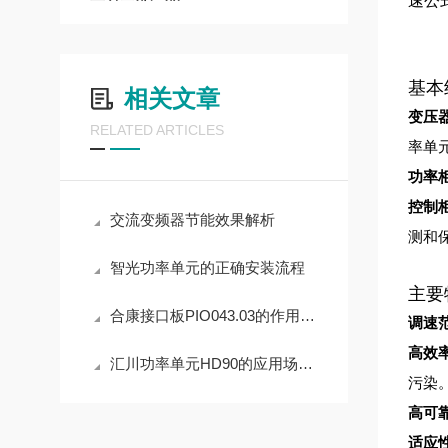
速公
基本
相关文章
变压
RELATED ARTICLES
率单
功率
控制
交流变频器节能效果解析
测和
智光功率单元的正确安装流程
主要
合康接口板PIO043.03的作用及硬件架构原理
调速
高效
汇川功率单元HD90的应用场景有哪些？
污染
高可
适应