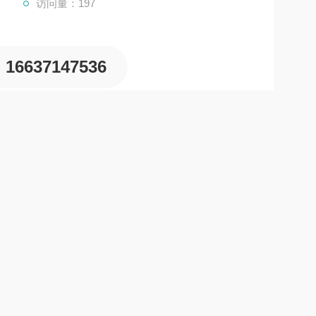
访问量：197
16637147536
件，具有多种型号，以下是部分常见型号的简介：
等处理后，为功率柜中的功率单元供电，并通过控
而控制电机的转速和功率。根据交流异步电动机转