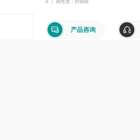
厂商性质：经销商
产品咨询
介绍
在线留言
版型仪3BSE002097R1
是一系列用于工业自动化和控制系统的关键部
作原理
电力半导体器件的通断作用，将三相高压电经过输入降压和移相
元进行整流、逆变控制，把工频电源变换为另一频率的电能，从
60
(
1
−
)
f
s
f
p