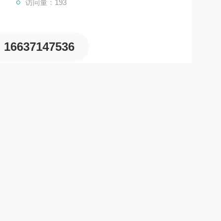
访问量：193
16637147536
步电机和永磁同步电机控制，具备高抗干扰性和紧凑设计，适
现加减速过程张力稳定，自带卷径计算和锥度控制功能，