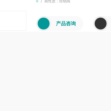
厂商性质：经销商
产品咨询
介绍
在线留言
00变频器NE200-2S0007GB
一、产品系列与技术特点
变频系列
列（NE200/NE300）
：功率范围覆盖 0.4kW-900kW，支持异
风机、泵、空压机等通用场景。例如，NE300 在恒张力控制中可实