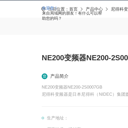
欢迎您！
当前位置：
首页
产品中心
尼得科变
来自局域网的朋友！有什么可以帮
助您的吗？
NE200变频器NE200-2S00
产品简介
NE200变频器NE200-2S0007GB
尼得科变频器是日本尼得科（NIDEC）集团旗下尼得
科 CT）的核心产品系列，专注于工业自动化
低压交流变频、中压交流变频、运动控制、
织、印刷、物流、化工等数十个行业。
生产地址：