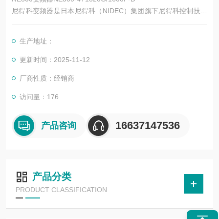
尼得科变频器是日本尼得科（NIDEC）集团旗下尼得科控制技术
（Control Techniques，简称尼得科 CT）的核心产品系列，专注
于工业自动化运动控制领域，拥有近 50 年的技术积累。其产品
生产地址：
涵盖低压交流变频、中压交流变频、运动控制、直流驱动等类
别，广泛应用于电梯、起重、机床、纺织、印刷、物流、化工等
更新时间：2025-11-12
数十个行业。
厂商性质：经销商
访问量：176
16637147536
产品咨询
产品分类
PRODUCT CLASSIFICATION