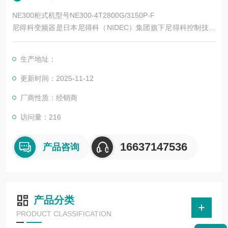
NE300柜式机型号NE300-4T2800G/3150P-F
尼得科变频器是日本尼得科（NIDEC）集团旗下尼得科控制技术
（Control Techniques，简称尼得科 CT）的核心产品系列，专注
于工业自动化运动控制领域，拥有近 50 年的技术积累。其产品
生产地址：
涵盖低压交流变频、中压交流变频、运动控制、直流驱动等类
别，广泛应用于电梯、起重、机床、纺织、印刷、物流、化工等
更新时间：2025-11-12
数十个行业。
厂商性质：经销商
访问量：216
16637147536
产品咨询
产品分类
PRODUCT CLASSIFICATION