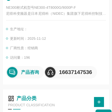
NE300柜式机型号NE300-4T8000G/9000P-F
尼得科变频器是日本尼得科（NIDEC）集团旗下尼得科控制技术
（Control Techniques，简称尼得科 CT）的核心产品系列，专注
于工业自动化运动控制领域，拥有近 50 年的技术积累。其产品
生产地址：
涵盖低压交流变频、中压交流变频、运动控制、直流驱动等类
别，广泛应用于电梯、起重、机床、纺织、印刷、物流、化工等
更新时间：2025-11-12
数十个行业。
厂商性质：经销商
访问量：196
16637147536
产品咨询
产品分类
PRODUCT CLASSIFICATION