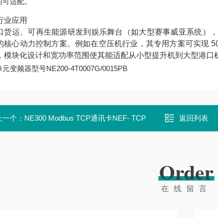
均可适配。
行业应用
口货运、可再生能源研发到娱乐舞台（如大型赛事威亚系统），
的核心动力控制方案。例如在空压机行业，其专用方案可实现 50% 
，模块化设计和宽功率范围使其能适配从小型提升机到大型港口
元变频器型号NE200-4T0007G/0015PB
上一个：
NE300 Modbus TCP通讯卡NEF- TCP
返回列表
Order
在线留言