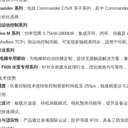
ander 系列
：包括 Commander C/S/X 等子系列，其中 Comma
性价比选择。
能运动控制系列
rive M 系列
：功率范围 0.75kW-2800kW，集成开环、闭环、伺服及 
、Modbus TCP）和运动控制功能，可实现多轴精准同步，适用于
行业系列
0 电梯专用驱动
：为电梯和自动扶梯定制，提供无接触器解决方案，兼
p F600 水泵专用系列
：针对水和废水处理行业，优化能效与可靠性，
技术优势
精度
：矢量控制技术使转矩控制更新时间低至 250μs，稳速精度达 0
应用。
化设计
：板载示波器、待机休眠模式、电机预热功能等，提升设备运维
现快速调试。
性与适应性
：产品通过多项国际认证，防护等级 IP20，具备三防涂层，可