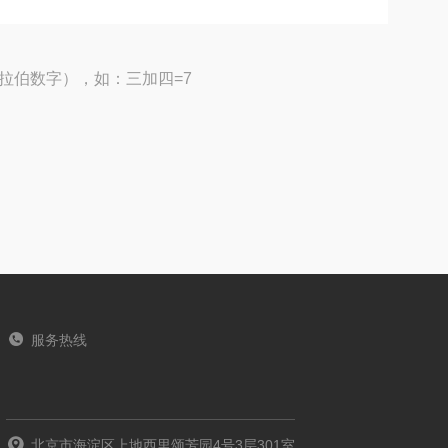
拉伯数字），如：三加四=7
服务热线
北京市海淀区上地西里颂芳园4号3层301室