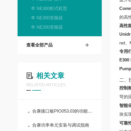
NE300柜式机型
Comm
的高
NE300变频器
高性
NE200变频器
Unid
net
查看全部产品
专用
E30
Pum
相关文章
二、
RELATED ARTICLES
控制
苛的
智能
合康接口板PIO053.03的功能与应用价值分析
块实
可靠
合康功率单元安装与调试指南