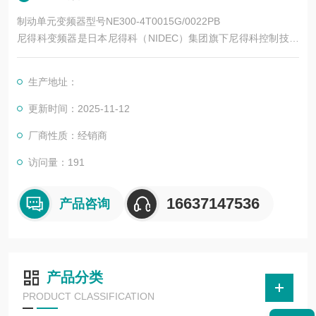
制动单元变频器型号NE300-4T0015G/0022PB
尼得科变频器是日本尼得科（NIDEC）集团旗下尼得科控制技术
（Control Techniques，简称尼得科 CT）的核心产品系列，专注
于工业自动化运动控制领域，拥有近 50 年的技术积累。其产品
生产地址：
涵盖低压交流变频、中压交流变频、运动控制、直流驱动等类
别，广泛应用于电梯、起重、机床、纺织、印刷、物流、化工等
更新时间：2025-11-12
数十个行业。
厂商性质：经销商
访问量：191
16637147536
产品咨询
产品分类
PRODUCT CLASSIFICATION