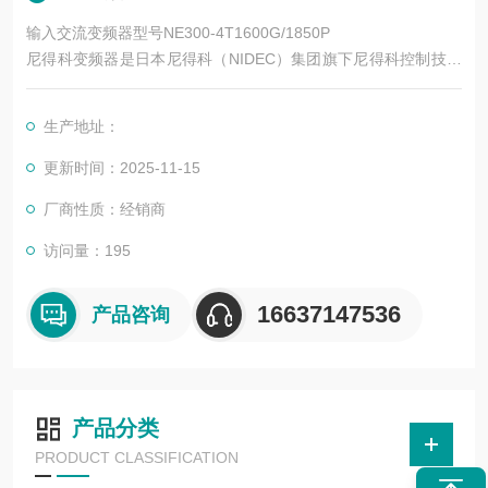
输入交流变频器型号NE300-4T1600G/1850P
尼得科变频器是日本尼得科（NIDEC）集团旗下尼得科控制技术
（Control Techniques，简称尼得科 CT）的核心产品系列，专注
于工业自动化运动控制领域，拥有近 50 年的技术积累。其产品
生产地址：
涵盖低压交流变频、中压交流变频、运动控制、直流驱动等类
别，广泛应用于电梯、起重、机床、纺织、印刷、物流、化工等
更新时间：2025-11-15
数十个行业。
厂商性质：经销商
访问量：195
16637147536
产品咨询
产品分类
PRODUCT CLASSIFICATION