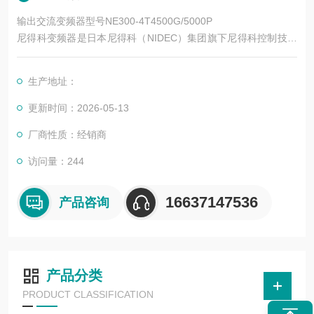
输出交流变频器型号NE300-4T4500G/5000P
尼得科变频器是日本尼得科（NIDEC）集团旗下尼得科控制技术
（Control Techniques，简称尼得科 CT）的核心产品系列，专注
于工业自动化运动控制领域，拥有近 50 年的技术积累。其产品
生产地址：
涵盖低压交流变频、中压交流变频、运动控制、直流驱动等类
别，广泛应用于电梯、起重、机床、纺织、印刷、物流、化工等
更新时间：2026-05-13
数十个行业。
厂商性质：经销商
访问量：244
16637147536
产品咨询
产品分类
PRODUCT CLASSIFICATION