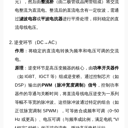
元），然后由
整流桥
（由二极管或晶闸管组成）将交流
电整流为直流电。
整流后的直流电含有一定纹波，需通
过
滤波电容
或
平波电抗器
进行平滑处理，得到稳定的直
流母线电压。
2. 逆变环节（DC→AC）
作用
：将稳定的直流电转换为频率和电压可调的交流
电。
原理
：
逆变环节是高压变频器的核心，由
功率开关器件
（如 IGBT、IGCT 等）组成逆变桥。通过控制芯片（如
DSP）输出的
PWM（脉冲宽度调制）信号
，控制功率
器件的导通与关断时间，将直流母线电压逆变为一系列
等幅不等宽的脉冲波。
这些脉冲波通过特定的组合（如
正弦脉宽调制 SPWM），可等效合成频率可调（0~50
Hz 或更高）、电压可调（与频率成比例，满足电机 “V/
f 恒定" 特性）的正弦交流电，驱动高压电机运行。