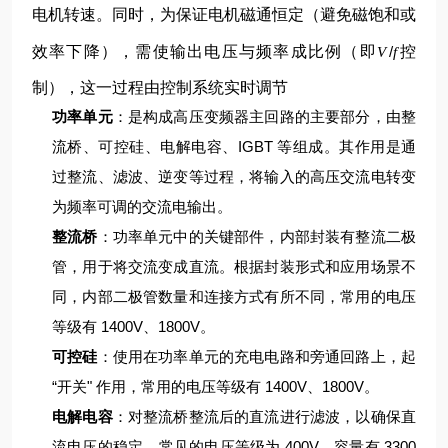
电机转速。同时，为保证电机磁通恒定（避免磁饱和或
效率下降），需使输出电压与频率成比例（即
/
控
V
f
制），这一过程由控制系统实时调节
功率单元
：是构成高压变频器主回路的主要部分，由整
流桥、可控硅、电解电容、IGBT 等组成。其作用是通
过整流、滤波、逆变等过程，将输入的高压交流电转变
为频率可调的交流电输出。
整流桥
：功率单元中的关键部件，内部封装有整流二极
管，用于将交流变成直流。根据封装形式和应用场景不
同，内部二极管数量和连接方式有所不同，常用的电压
等级有 1400V、1800V。
可控硅
：使用在功率单元的充电电路和旁通回路上，起
“开关" 作用，常用的电压等级有 1400V、1800V。
电解电容
：对整流桥整流后的直流进行滤波，以确保直
流电压的稳定，常见的电压等级为 400V，容量有 3300