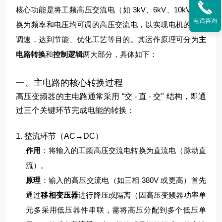
核心功能是将工频高压交流电（如 3kV、6kV、10kV）转
电话咨询
换为频率和电压均可调的高压交流电，以实现电机的无级
调速，达到节能、优化工艺等目的。其运作原理可分为
主
电路转换
和
控制逻辑
两大部分，具体如下：
一、主电路的核心转换过程
高压变频器的主电路通常采用 “交 - 直 - 交" 结构，即通
过三个关键环节完成电能的转换：
1. 整流环节（AC→DC）
作用
：将输入的工频高压交流电转换为直流电（脉动直
流）。
原理
：
输入的高压交流电（如三相 380V 或更高）首先
通过
移相变压器
进行降压或隔离（因高压变频器功率单
元多采用低压器件串联，需将高压分配到多个低压单