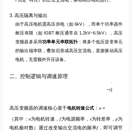
3. 高压隔离与输出
由于高压电机需高压供电（如 6kV），而单个功率器件
耐压有限（如 IGBT 耐压通常在 1.2kV~6.5kV），高压
变频器多采用
功率单元串联拓扑
：将多个低压逆变单元
的输出端串联，叠加后形成高压交流电，直接驱动高压
电机，无需额外升压设备。
p
二、控制逻辑与调速原理
60
(
1
f
−
)
s
高压变频器的调速核心基于
电机转速公式
：
=
n
（其中：
为电机转速，
为电源频率，
为转差率，
为
n
f
s
p
电机极对数）
通过改变输出交流电的频率
，即可调节
f