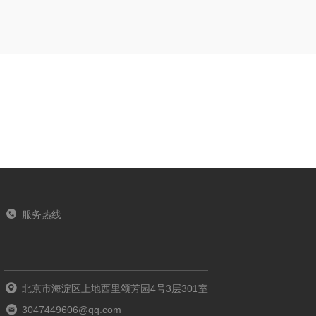
服务热线
北京市海淀区上地西里颂芳园4号3层301室
3047449606@qq.com