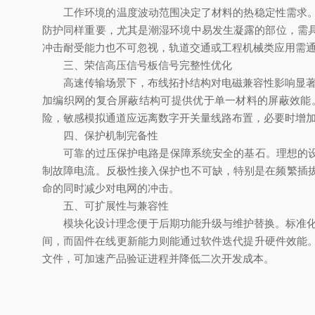
工作环境的温度波动范围决定了材料的热稳定性需求。若
防护同样重要，尤其是潮湿环境中易发生凝露的部位，需具
冲击耐受能力也不可忽视，轨道交通或工程机械类应用需通过
三、荣信高压信号板信号完整性优化
高速传输场景下，布线拓扑结构对电磁兼容性影响显著。
加编织网的复合屏蔽结构可提供优于单一材料的屏蔽效能
险，敏感模拟通道应远离数字开关量线路布置，必要时增
四、保护机制完备性
可靠的过压保护电路是保障系统安全的基石。理想的设计
制故障电流。反极性接入保护也不可缺，特别是在频繁插
命的同时减少对电网的冲击。
五、可扩展性与兼容性
模块化设计理念便于后期功能升级与维护替换。标准化接口协
间，而固件在线更新能力则能通过软件迭代提升硬件效能。
文件，可加速产品验证进程并降低二次开发成本。