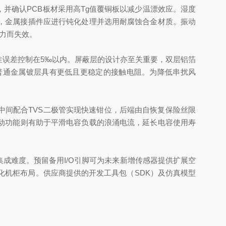
确认PCB板材采用高Tg值覆铜板以减少温漂效应。湿度
景，金属接插件应进行钝化处理并选用耐腐蚀合金材质。振动
应力而失效。
误差控制在5‰以内。屏蔽层的设计亦至关重要，双层铝箔
普通金属镀层具有更低且更稳定的接触电阻。为降低串扰风
间配合TVS二极管实现快速钳位，后端由自恢复保险丝限
动功能则有助于平滑电容负载的浪涌电流，延长电容使用寿
集成难度。预留备用I/O引脚可为未来新增传感器提供扩展空
化机柜布局。供应商提供的开发工具包（SDK）及仿真模型