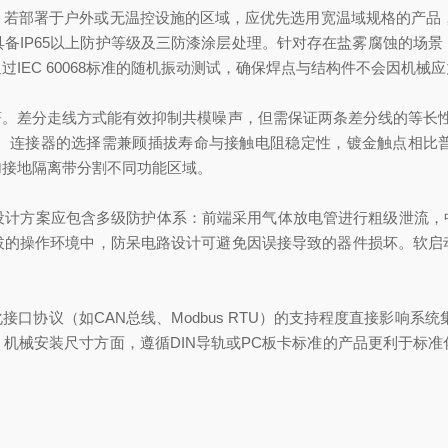
部署于户外或无温控设施的区域，应优先选用宽温域规格的产品，并
备IP65以上防护等级及三防漆涂层处理。针对存在盐雾腐蚀的场
IEC 60068标准的随机振动测试，确保焊点与结构件不会因机械
差分走线方式能有效抑制共模噪声，但需保证两条差分线的等长性
。连接器的选择需兼顾插拔寿命与接触电阻稳定性，镀金触点相比
加接地隔离带分割不同功能区域。
方案应包含多级防护体系：前端采用气体放电管进行粗级泄流，中
拔的操作环境中，防呆电路设计可避免因误接导致的器件损坏。软启
议（如CAN总线、Modbus RTU）的支持程度直接影响系统
机械安装尺寸方面，遵循DIN导轨或PC板卡标准的产品更利于标准