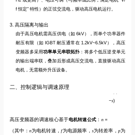
f 恒定" 特性）的正弦交流电，驱动高压电机运行。
3. 高压隔离与输出
由于高压电机需高压供电（如 6kV），而单个功率器件
耐压有限（如 IGBT 耐压通常在 1.2kV~6.5kV），高压
变频器多采用
功率单元串联拓扑
：将多个低压逆变单元
的输出端串联，叠加后形成高压交流电，直接驱动高压
电机，无需额外升压设备。
p
二、控制逻辑与调速原理
60
(
1
f
−
)
s
高压变频器的调速核心基于
电机转速公式
：
=
n
（其中：
为电机转速，
为电源频率，
为转差率，
为
n
f
s
p