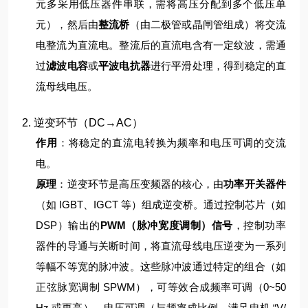
元多采用低压器件串联，需将高压分配到多个低压单
元），然后由
整流桥
（由二极管或晶闸管组成）将交流
电整流为直流电。
整流后的直流电含有一定纹波，需通
过
滤波电容
或
平波电抗器
进行平滑处理，得到稳定的直
流母线电压。
2. 逆变环节（DC→AC）
作用
：将稳定的直流电转换为频率和电压可调的交流
电。
原理
：
逆变环节是高压变频器的核心，由
功率开关器件
（如 IGBT、IGCT 等）组成逆变桥。通过控制芯片（如
DSP）输出的
PWM（脉冲宽度调制）信号
，控制功率
器件的导通与关断时间，将直流母线电压逆变为一系列
等幅不等宽的脉冲波。
这些脉冲波通过特定的组合（如
正弦脉宽调制 SPWM），可等效合成频率可调（0~50
Hz 或更高）、电压可调（与频率成比例，满足电机 “V/