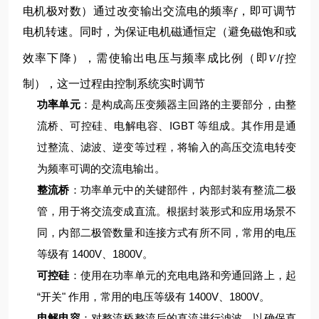
电机极对数）
通过改变输出交流电的频率
，即可调节
f
电机转速。同时，为保证电机磁通恒定（避免磁饱和或
效率下降），需使输出电压与频率成比例（即
/
控
V
f
制），这一过程由控制系统实时调节
功率单元
：是构成高压变频器主回路的主要部分，由整
流桥、可控硅、电解电容、IGBT 等组成。其作用是通
过整流、滤波、逆变等过程，将输入的高压交流电转变
为频率可调的交流电输出。
整流桥
：功率单元中的关键部件，内部封装有整流二极
管，用于将交流变成直流。根据封装形式和应用场景不
同，内部二极管数量和连接方式有所不同，常用的电压
等级有 1400V、1800V。
可控硅
：使用在功率单元的充电电路和旁通回路上，起
“开关" 作用，常用的电压等级有 1400V、1800V。
电解电容
：对整流桥整流后的直流进行滤波，以确保直