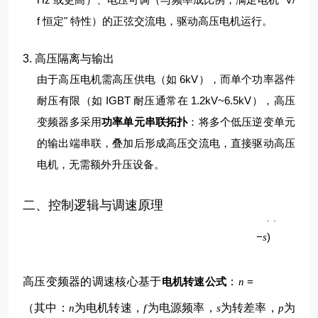
f 恒定" 特性）的正弦交流电，驱动高压电机运行。
3. 高压隔离与输出
由于高压电机需高压供电（如 6kV），而单个功率器件
耐压有限（如 IGBT 耐压通常在 1.2kV~6.5kV），高压
变频器多采用
功率单元串联拓扑
：将多个低压逆变单元
的输出端串联，叠加后形成高压交流电，直接驱动高压
电机，无需额外升压设备。
p
二、控制逻辑与调速原理
60
(
1
f
−
)
s
高压变频器的调速核心基于
电机转速公式
：
=
n
（其中：
为电机转速，
为电源频率，
为转差率，
为
n
f
s
p