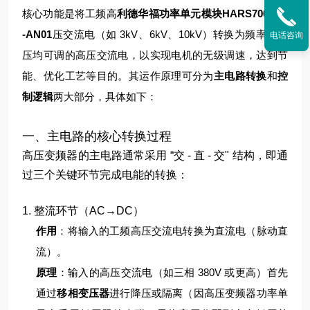
核心功能是将工频高
利德华福功率单元模块HARS700/240
-AN01
压交流电（如 3kV、6kV、10kV）转换为频率和电
电话咨询
压均可调的高压交流电，以实现电机的无级调速，达到节
能、优化工艺等目的。其运作原理可分为
主电路转换
和
控
制逻辑
两大部分，具体如下：
一、主电路的核心转换过程
高压变频器的主电路通常采用 “交 - 直 - 交" 结构，即通
过三个关键环节完成电能的转换：
1. 整流环节（AC→DC）
作用
：将输入的工频高压交流电转换为直流电（脉动直
流）。
原理
：
输入的高压交流电（如三相 380V 或更高）首先
通过
移相变压器
进行降压或隔离（因高压变频器功率单