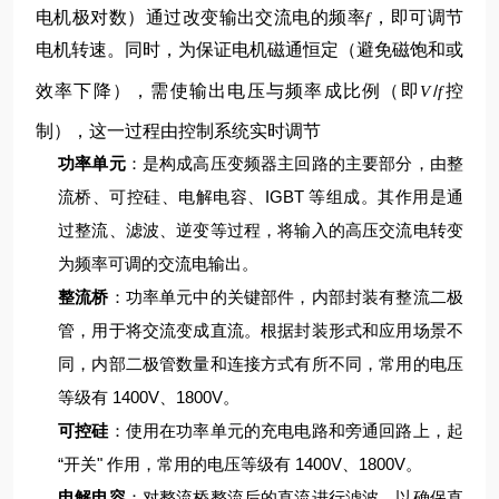
电机极对数）
通过改变输出交流电的频率
，即可调节
f
电机转速。同时，为保证电机磁通恒定（避免磁饱和或
效率下降），需使输出电压与频率成比例（即
/
控
V
f
制），这一过程由控制系统实时调节
功率单元
：是构成高压变频器主回路的主要部分，由整
流桥、可控硅、电解电容、IGBT 等组成。其作用是通
过整流、滤波、逆变等过程，将输入的高压交流电转变
为频率可调的交流电输出。
整流桥
：功率单元中的关键部件，内部封装有整流二极
管，用于将交流变成直流。根据封装形式和应用场景不
同，内部二极管数量和连接方式有所不同，常用的电压
等级有 1400V、1800V。
可控硅
：使用在功率单元的充电电路和旁通回路上，起
“开关" 作用，常用的电压等级有 1400V、1800V。
电解电容
：对整流桥整流后的直流进行滤波，以确保直