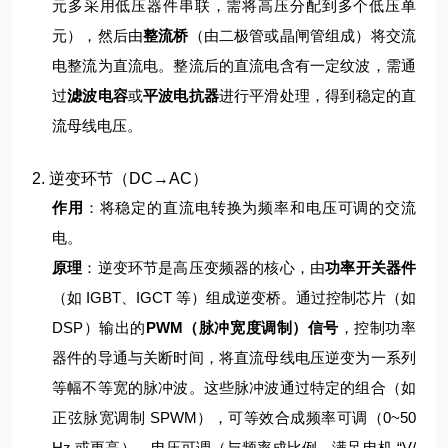
元多采用低压器件串联，需将高压分配到多个低压单
元），然后由
整流桥
（由二极管或晶闸管组成）将交流
电整流为直流电。
整流后的直流电含有一定纹波，需通
过
滤波电容
或
平波电抗器
进行平滑处理，得到稳定的直
流母线电压。
2. 逆变环节（DC→AC）
作用
：将稳定的直流电转换为频率和电压可调的交流
电。
原理
：
逆变环节是高压变频器的核心，由
功率开关器件
（如 IGBT、IGCT 等）组成逆变桥。通过控制芯片（如
DSP）输出的
PWM（脉冲宽度调制）信号
，控制功率
器件的导通与关断时间，将直流母线电压逆变为一系列
等幅不等宽的脉冲波。
这些脉冲波通过特定的组合（如
正弦脉宽调制 SPWM），可等效合成频率可调（0~50
Hz 或更高）、电压可调（与频率成比例，满足电机 “V/