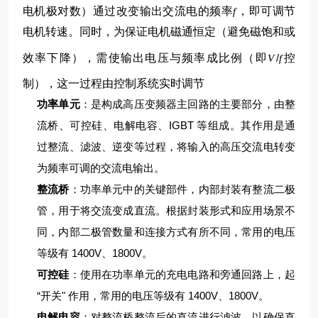
电机极对数）
通过改变输出交流电的频率
，即可调节
f
电机转速。同时，为保证电机磁通恒定（避免磁饱和或
效率下降），需使输出电压与频率成比例（即
/
控
V
f
制），这一过程由控制系统实时调节
功率单元
：是构成高压变频器主回路的主要部分，由整
流桥、可控硅、电解电容、IGBT 等组成。其作用是通
过整流、滤波、逆变等过程，将输入的高压交流电转变
为频率可调的交流电输出。
整流桥
：功率单元中的关键部件，内部封装有整流二极
管，用于将交流变成直流。根据封装形式和应用场景不
同，内部二极管数量和连接方式有所不同，常用的电压
等级有 1400V、1800V。
可控硅
：使用在功率单元的充电电路和旁通回路上，起
“开关" 作用，常用的电压等级有 1400V、1800V。
电解电容
：对整流桥整流后的直流进行滤波，以确保直