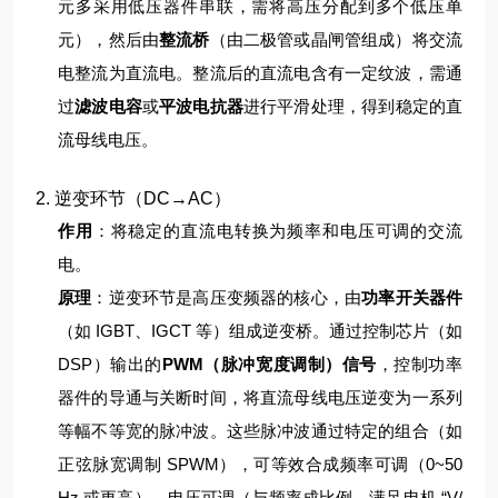
元多采用低压器件串联，需将高压分配到多个低压单
元），然后由
整流桥
（由二极管或晶闸管组成）将交流
电整流为直流电。
整流后的直流电含有一定纹波，需通
过
滤波电容
或
平波电抗器
进行平滑处理，得到稳定的直
流母线电压。
2. 逆变环节（DC→AC）
作用
：将稳定的直流电转换为频率和电压可调的交流
电。
原理
：
逆变环节是高压变频器的核心，由
功率开关器件
（如 IGBT、IGCT 等）组成逆变桥。通过控制芯片（如
DSP）输出的
PWM（脉冲宽度调制）信号
，控制功率
器件的导通与关断时间，将直流母线电压逆变为一系列
等幅不等宽的脉冲波。
这些脉冲波通过特定的组合（如
正弦脉宽调制 SPWM），可等效合成频率可调（0~50
Hz 或更高）、电压可调（与频率成比例，满足电机 “V/