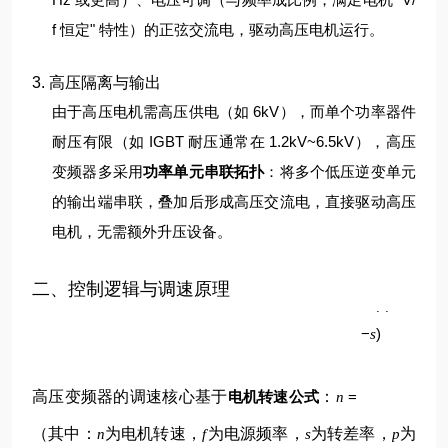
f 恒定" 特性）的正弦交流电，驱动高压电机运行。
3. 高压隔离与输出
由于高压电机需高压供电（如 6kV），而单个功率器件
耐压有限（如 IGBT 耐压通常在 1.2kV~6.5kV），高压
变频器多采用
功率单元串联拓扑
：将多个低压逆变单元
的输出端串联，叠加后形成高压交流电，直接驱动高压
电机，无需额外升压设备。
p
二、控制逻辑与调速原理
60
(
1
f
−
)
s
高压变频器的调速核心基于
电机转速公式
：
=
n
（其中：
为电机转速，
为电源频率，
为转差率，
为
n
f
s
p