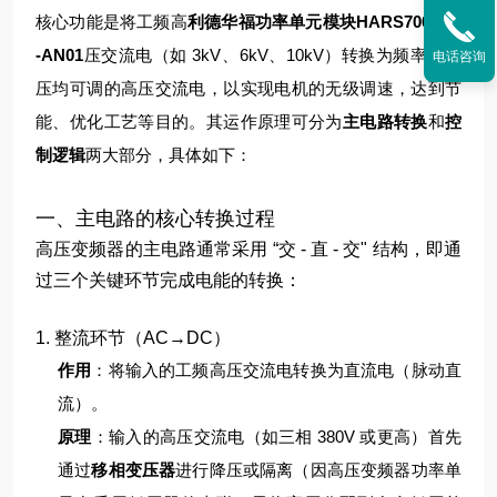
核心功能是将工频高
利德华福功率单元模块HARS700/240
-AN01
压交流电（如 3kV、6kV、10kV）转换为频率和电
电话咨询
压均可调的高压交流电，以实现电机的无级调速，达到节
能、优化工艺等目的。其运作原理可分为
主电路转换
和
控
制逻辑
两大部分，具体如下：
一、主电路的核心转换过程
高压变频器的主电路通常采用 “交 - 直 - 交" 结构，即通
过三个关键环节完成电能的转换：
1. 整流环节（AC→DC）
作用
：将输入的工频高压交流电转换为直流电（脉动直
流）。
原理
：
输入的高压交流电（如三相 380V 或更高）首先
通过
移相变压器
进行降压或隔离（因高压变频器功率单