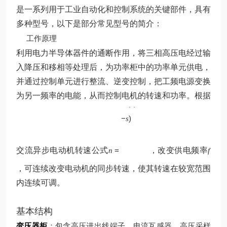
是一系列用于工业自动化和控制系统的关键部件，具有
多种型号，以下是部分常见型号的简介：
工作原理
利用电力半导体器件的通断作用，将三相高压电经过输
入降压和移相等处理后，为功率柜中的功率单元供电，
并通过控制单元进行整流、逆变控制，把工频电源变换
p
为另一频率的电能，从而控制电机的转速和功率。根据
60
(
1
f
−
)
s
交流异步电动机转速公式
=
，改变供电频率
n
f
，可连续改变电动机的同步转速，使其转速在较宽范围
内连续可调。
基本结构
变压器柜
：包含高压进出线端子、电流互感器、高压采样