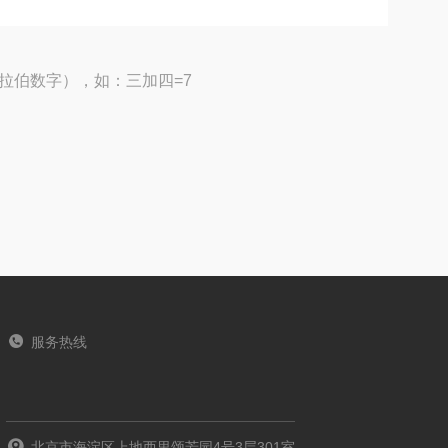
拉伯数字），如：三加四=7
服务热线
北京市海淀区上地西里颂芳园4号3层301室