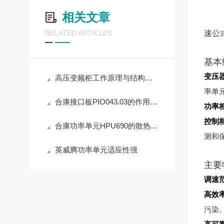
相关文章
速公
RELATED ARTICLES
基本
变压
高压变频柜工作原理与结构介绍
率单
合康接口板PIO043.03的作用及硬件架构原理
功率
控制
合康功率单元HPU690的散热设计原理
测和
英威腾功率单元适应性强
主要
调速
高效
污染