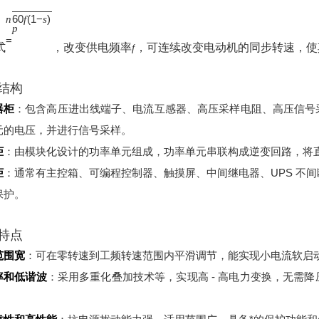
60
(
1
−
)
n
f
s
p
=
式
，改变供电频率
，可连续改变电动机的同步转速，使
f
结构
器柜
：包含高压进出线端子、电流互感器、高压采样电阻、高压信号
元的电压，并进行信号采样。
柜
：由模块化设计的功率单元组成，功率单元串联构成逆变回路，将
柜
：通常有主控箱、可编程控制器、触摸屏、中间继电器、UPS 不
保护。
特点
范围宽
：可在零转速到工频转速范围内平滑调节，能实现小电流软启
率和低谐波
：采用多重化叠加技术等，实现高 - 高电力变换，无需
。