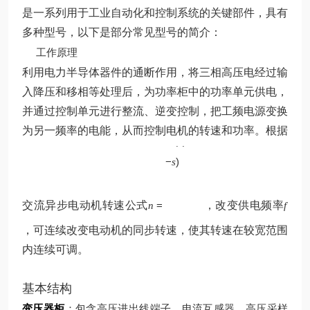
是一系列用于工业自动化和控制系统的关键部件，具有
多种型号，以下是部分常见型号的简介：
工作原理
利用电力半导体器件的通断作用，将三相高压电经过输
入降压和移相等处理后，为功率柜中的功率单元供电，
并通过控制单元进行整流、逆变控制，把工频电源变换
p
为另一频率的电能，从而控制电机的转速和功率。根据
60
(
1
f
−
)
s
交流异步电动机转速公式
=
，改变供电频率
n
f
，可连续改变电动机的同步转速，使其转速在较宽范围
内连续可调。
基本结构
变压器柜
：包含高压进出线端子、电流互感器、高压采样