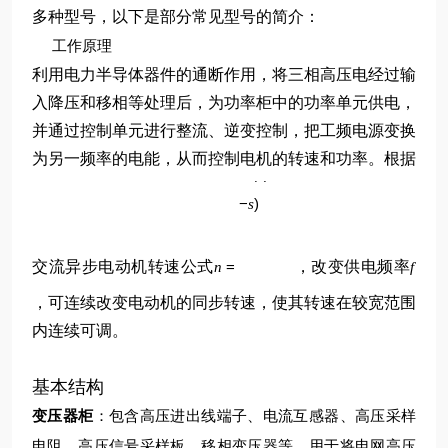
多种型号，以下是部分常见型号的简介：
工作原理
利用电力半导体器件的通断作用，将三相高压电经过输
入降压和移相等处理后，为功率柜中的功率单元供电，
并通过控制单元进行整流、逆变控制，把工频电源变换
p
为另一频率的电能，从而控制电机的转速和功率。根据
60
(
1
f
−
)
s
交流异步电动机转速公式
=
，改变供电频率
n
f
，可连续改变电动机的同步转速，使其转速在较宽范围
内连续可调。
基本结构
变压器柜
：包含高压进出线端子、电流互感器、高压采样
电阻、高压信号采样板、移相变压器等，用于将电网高压