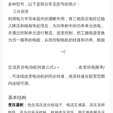
多种型号，以下是部分常见型号的简介：
工作原理
利用电力半导体器件的通断作用，将三相高压电经过输
入降压和移相等处理后，为功率柜中的功率单元供电，
并通过控制单元进行整流、逆变控制，把工频电源变换
p
为另一频率的电能，从而控制电机的转速和功率。根据
60
(
1
f
−
)
s
交流异步电动机转速公式
=
，改变供电频率
n
f
，可连续改变电动机的同步转速，使其转速在较宽范围
内连续可调。
基本结构
变压器柜
：包含高压进出线端子、电流互感器、高压采样
电阻、高压信号采样板、移相变压器等，用于将电网高压