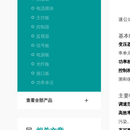
电流模块
主控板
速公
控制器
基本
监视器
变压
信号板
率单
电源板
功率
光纤板
控制
接口板
测和
功率单元
主要
查看全部产品
调速
高效
污染