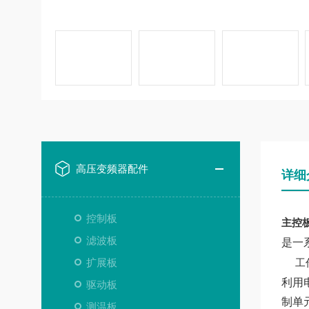
高压变频器配件
详细
控制板
主控板7
滤波板
是一
扩展板
工
利用
驱动板
制单
测温板