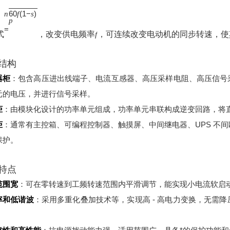
60
(
1
−
)
n
f
s
p
=
式
，改变供电频率
，可连续改变电动机的同步转速，使
f
结构
器柜
：包含高压进出线端子、电流互感器、高压采样电阻、高压信号
元的电压，并进行信号采样。
柜
：由模块化设计的功率单元组成，功率单元串联构成逆变回路，将
柜
：通常有主控箱、可编程控制器、触摸屏、中间继电器、UPS 不
保护。
特点
范围宽
：可在零转速到工频转速范围内平滑调节，能实现小电流软启
率和低谐波
：采用多重化叠加技术等，实现高 - 高电力变换，无需
。