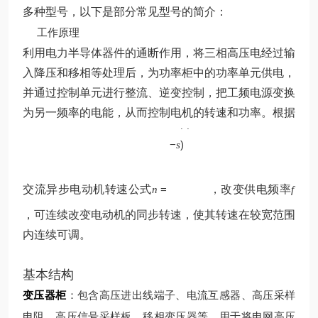
多种型号，以下是部分常见型号的简介：
工作原理
利用电力半导体器件的通断作用，将三相高压电经过输
入降压和移相等处理后，为功率柜中的功率单元供电，
并通过控制单元进行整流、逆变控制，把工频电源变换
p
为另一频率的电能，从而控制电机的转速和功率。根据
60
(
1
f
−
)
s
交流异步电动机转速公式
=
，改变供电频率
n
f
，可连续改变电动机的同步转速，使其转速在较宽范围
内连续可调。
基本结构
变压器柜
：包含高压进出线端子、电流互感器、高压采样
电阻、高压信号采样板、移相变压器等，用于将电网高压