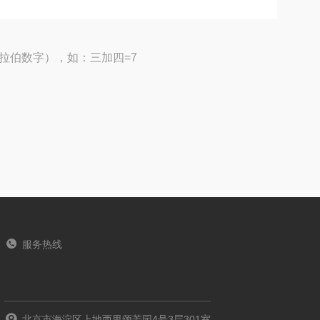
拉伯数字），如：三加四=7
服务热线
北京市海淀区上地西里颂芳园4号3层301室