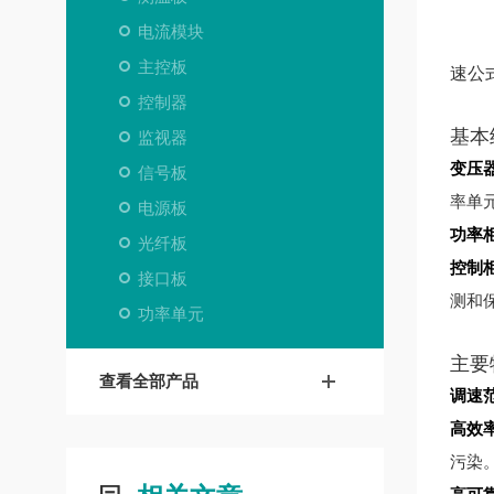
电流模块
主控板
速公
控制器
基本
监视器
变压
信号板
率单
电源板
功率
光纤板
控制
接口板
测和
功率单元
主要
查看全部产品
调速
高效
污染