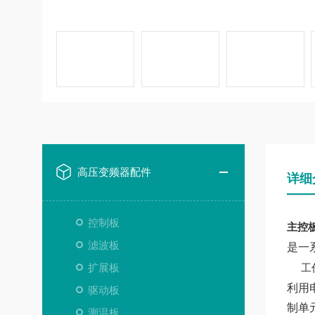
高压变频器配件
详细
控制板
主控板7
滤波板
是一
扩展板
工
利用
驱动板
制单
测温板