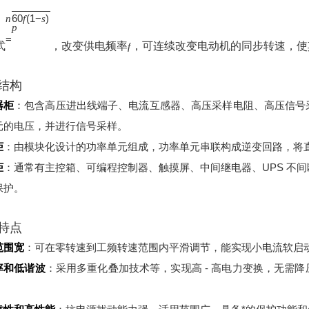
60
(
1
−
)
n
f
s
p
=
式
，改变供电频率
，可连续改变电动机的同步转速，使
f
结构
器柜
：包含高压进出线端子、电流互感器、高压采样电阻、高压信号
元的电压，并进行信号采样。
柜
：由模块化设计的功率单元组成，功率单元串联构成逆变回路，将
柜
：通常有主控箱、可编程控制器、触摸屏、中间继电器、UPS 不
保护。
特点
范围宽
：可在零转速到工频转速范围内平滑调节，能实现小电流软启
率和低谐波
：采用多重化叠加技术等，实现高 - 高电力变换，无需
。