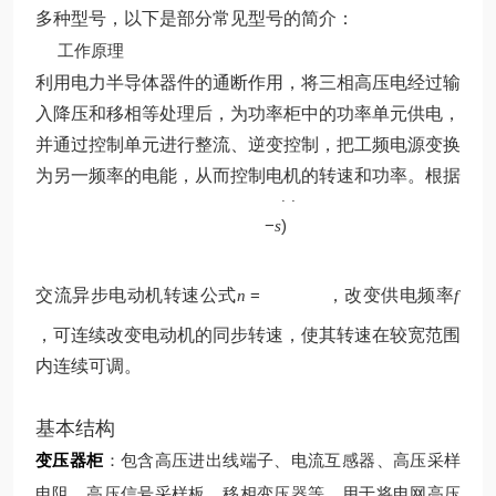
多种型号，以下是部分常见型号的简介：
工作原理
利用电力半导体器件的通断作用，将三相高压电经过输
入降压和移相等处理后，为功率柜中的功率单元供电，
并通过控制单元进行整流、逆变控制，把工频电源变换
p
为另一频率的电能，从而控制电机的转速和功率。根据
60
(
1
f
−
)
s
交流异步电动机转速公式
=
，改变供电频率
n
f
，可连续改变电动机的同步转速，使其转速在较宽范围
内连续可调。
基本结构
变压器柜
：包含高压进出线端子、电流互感器、高压采样
电阻、高压信号采样板、移相变压器等，用于将电网高压