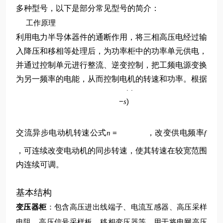
多种型号，以下是部分常见型号的简介：
工作原理
利用电力半导体器件的通断作用，将三相高压电经过输
入降压和移相等处理后，为功率柜中的功率单元供电，
并通过控制单元进行整流、逆变控制，把工频电源变换
p
为另一频率的电能，从而控制电机的转速和功率。根据
60
(
1
f
−
)
s
交流异步电动机转速公式
=
，改变供电频率
n
f
，可连续改变电动机的同步转速，使其转速在较宽范围
内连续可调。
基本结构
变压器柜
：包含高压进出线端子、电流互感器、高压采样
电阻、高压信号采样板、移相变压器等，用于将电网高压