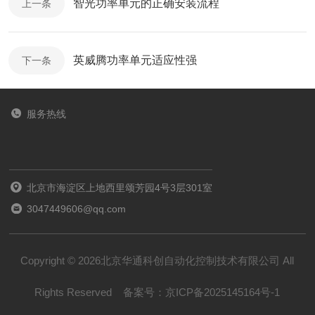
智光功率单元的正确安装流程
上一条
英威腾功率单元适应性强
下一条
服务热线
北京市海淀区上地西里颂芳园4号3层301室
3047449606@qq.com
Copyright © 2026北京华通科创自动化控制技术有限公司 All
Rights Reserved
备案号：
京ICP备2025145164号-1