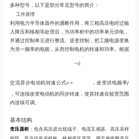
多种型号，以下是部分常见型号的简介：
工作原理
利用电力半导体器件的通断作用，将三相高压电经过输
入降压和移相等处理后，为功率柜中的功率单元供电，
并通过控制单元进行整流、逆变控制，把工频电源变换
p
为另一频率的电能，从而控制电机的转速和功率。根据
60
(
1
f
−
)
s
交流异步电动机转速公式
=
，改变供电频率
n
f
，可连续改变电动机的同步转速，使其转速在较宽范围
内连续可调。
基本结构
变压器柜
：包含高压进出线端子、电流互感器、高压采样
电阻、高压信号采样板、移相变压器等，用于将电网高压