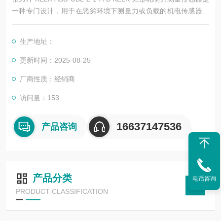
一种专门设计，用于在恶劣环境下测量力或负载的机电传感器它
们在金属轧机行业中的长期使用证明了它们在恶劣的操作条件和
高过载情况下的可靠性和准确性 作为轧制力测量传感器内的测量
生产地址：
元件，应变片允许使用直流励磁，以对力或负载的变化做出极确
性快的响应
更新时间：2025-08-25
厂商性质：经销商
访问量：153
16637147536
产品咨询
产品分类
电话咨询
PRODUCT CLASSIFICATION