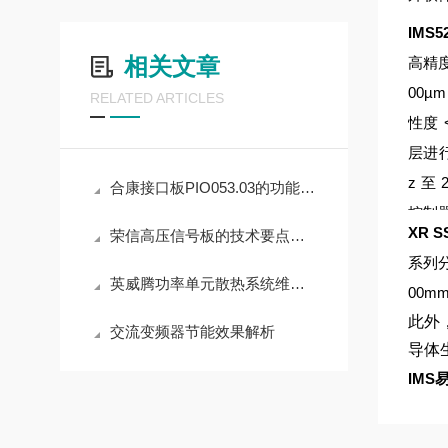
IMS
相关文章
高精度
00
RELATED ARTICLES
性度 
层进
z 至
合康接口板PIO053.03的功能与应用价值分析
控制
XR 
荣信高压信号板的技术要点与选型策略
凑坚
系列
轻松
英威腾功率单元散热系统维护要点
00
护等级
此外
交流变频器节能效果解析
5，
导体
真空
IMS