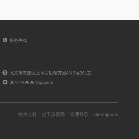
服务热线
北京市海淀区上地西里颂芳园4号3层301室
3047449606@qq.com
技术支持：
化工仪器网
管理登录
sitemap.xml