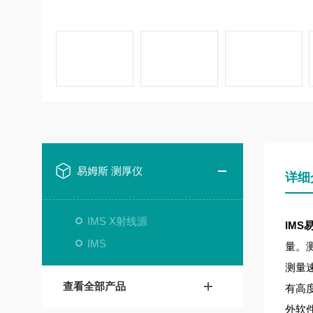
易姆斯 测厚仪
详细
IMS X射线源
IMS
IMS
量。测
测量
查看全部产品
有高度
外软