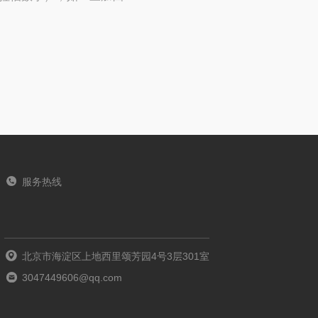
服务热线
北京市海淀区上地西里颂芳园4号3层301室
3047449606@qq.com