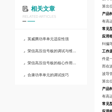
算出
相关文章
产品
RELATED ARTICLES
有高运
常见
应用
英威腾功率单元适应性强
纠偏
荣信高压信号板的调试与维护操作指南
工作
件是
荣信高压信号板的核心作用解读
而在
波导
合康功率单元的调试技巧
算出
产品
有高运
常见
应用