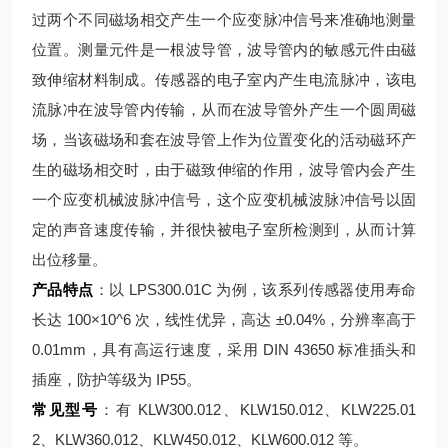
过两个不同磁场相交产生一个应变脉冲信号来准确地测量
位置。测量元件是一根波导管，波导管内的敏感元件由磁
致伸缩材料制成。传感器的电子室内产生电流脉冲，该电
流脉冲在波导管内传输，从而在波导管外产生一个圆周磁
场，当该磁场和套在波导管上作为位置变化的活动磁环产
生的磁场相交时，由于磁致伸缩的作用，波导管内会产生
一个应变机械波脉冲信号，这个应变机械波脉冲信号以固
定的声音速度传输，并很快被电子室所检测到，从而计算
出位移量。
产品特点
：以 LPS300.01C 为例，该系列传感器使用寿命
长达 100×10^6 次，线性优异，高达 ±0.04%，分辨率高于
0.01mm，具有高运行速度，采用 DIN 43650 标准插头和
插座，防护等级为 IP55。
常见型号
：有 KLW300.012、KLW150.012、KLW225.01
2、KLW360.012、KLW450.012、KLW600.012 等。