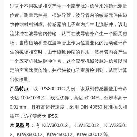
过两个不同磁场相交产生一个应变脉冲信号来准确地测量
位置。测量元件是一根波导管，波导管内的敏感元件由磁
致伸缩材料制成。传感器的电子室内产生电流脉冲，该电
流脉冲在波导管内传输，从而在波导管外产生一个圆周磁
场，当该磁场和套在波导管上作为位置变化的活动磁环产
生的磁场相交时，由于磁致伸缩的作用，波导管内会产生
一个应变机械波脉冲信号，这个应变机械波脉冲信号以固
定的声音速度传输，并很快被电子室所检测到，从而计算
出位移量。
产品特点
：以 LPS300.01C 为例，该系列传感器使用寿命
长达 100×10^6 次，线性优异，高达 ±0.04%，分辨率高于
0.01mm，具有高运行速度，采用 DIN 43650 标准插头和
插座，防护等级为 IP55。
常见型号
：有 KLW300.012、KLW150.012、KLW225.01
2、KLW360.012、KLW450.012、KLW600.012 等。