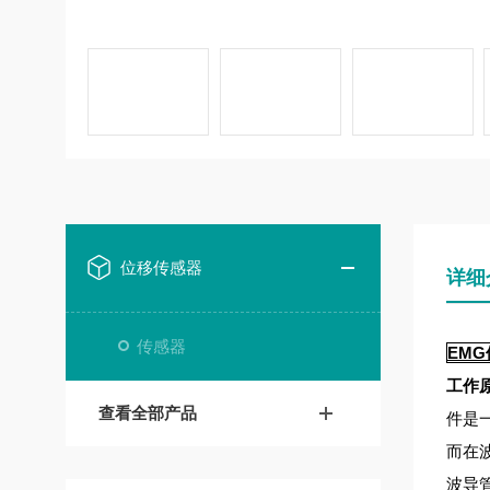
位移传感器
详细
传感器
EMG位
工作
查看全部产品
件是
而在
波导