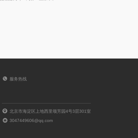
服务热线
北京市海淀区上地西里颂芳园4号3层301室
3047449606@qq.com