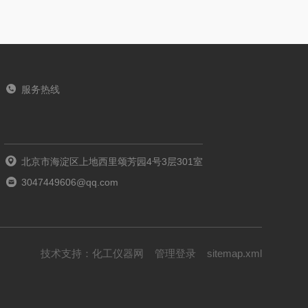
服务热线
北京市海淀区上地西里颂芳园4号3层301室
3047449606@qq.com
技术支持：
化工仪器网
管理登录
sitemap.xml