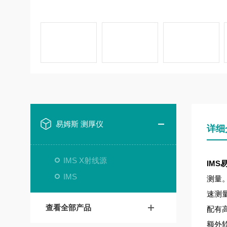
易姆斯 测厚仪
详细
IMS X射线源
IMS
IMS
测量。
速测
查看全部产品
配有高
额外