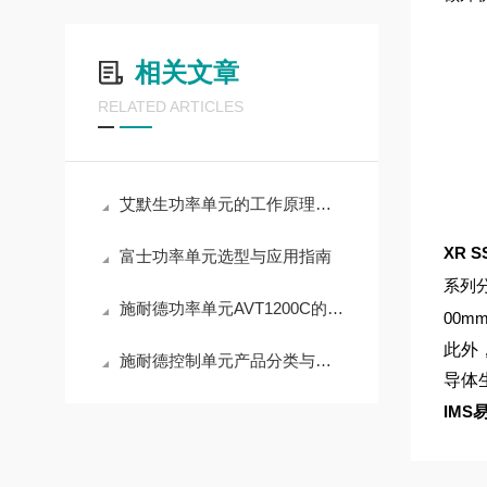
IMS
相关文章
高精度
00
RELATED ARTICLES
性度 
层进
z 至
艾默生功率单元的工作原理与应用领域深度解析
控制
XR 
富士功率单元选型与应用指南
凑坚
系列
轻松
施耐德功率单元AVT1200C的产品优势
00
护等级
此外
施耐德控制单元产品分类与核心功能
5，
导体
真空
IMS