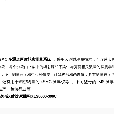
5200-TH 白光干涉仪
：专为快速、
在线测量而设计，可测量 1 至 1
µm 的涂层厚度，精度达纳米级，线
<±100nm，还可对多达五层的薄
行多峰测量。测量速率可在 100H
 24kHz 之间连续调整。传感器和
器在工厂进行协调和校准，具有紧
SSMC 多通道厚度轮廓测量系统
：采用 X 射线测量技术，可连续实
固的设计，工作范围为 ±2mm，可
分段，每个分段由上梁中的辐射源和下梁中与宽度相关数量的探测器组
集成到狭窄的生产线中。控制器防
mm，还可测量宽度和中心线偏差，计算楔形和凸度值，具有测量速度
为 IP40，传感器防护等级为 IP6
，还有用于精密测量的 45MG 测厚仪等
。不同型号的 IMS 
适用于工业环境，也可在洁净室和
生产、包装行业等。
等特殊环境中使用。
易姆斯X射线源测厚仪LS8000-306C