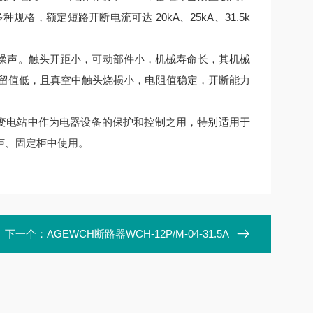
等多种规格，额定短路开断电流可达 20kA、25kA、31.5k
噪声。触头开距小，可动部件小，机械寿命长，其机械
，截留值低，且真空中触头烧损小，电阻值稳定，开断能力
厂、变电站中作为电器设备的保护和控制之用，特别适用于
柜、固定柜中使用。
下一个：
AGEWCH断路器WCH-12P/M-04-31.5A