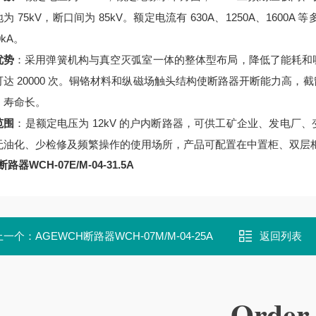
为 75kV，断口间为 85kV。额定电流有 630A、1250A、1600A 
0kA。
优势
：采用弹簧机构与真空灭弧室一体的整体型布局，降低了能耗和
可达 20000 次。铜铬材料和纵磁场触头结构使断路器开断能力高
、寿命长。
范围
：是额定电压为 12kV 的户内断路器，可供工矿企业、发电
无油化、少检修及频繁操作的使用场所，产品可配置在中置柜、双层
路器WCH-07E/M-04-31.5A
上一个：
AGEWCH断路器WCH-07M/M-04-25A
返回列表
Order