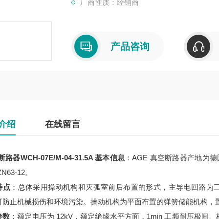
厂商性质：经销商
产品咨询
介绍
在线留言
路器WCH-07E/M-04-31.5A
基本信息
：AGE 真空断路器产地为德国
N63-12。
特点
：总体采用操动机构和灭弧室前后布置的形式，主导电回路为
可防止机械损伤和环境污染。操动机构为平面布置的弹簧储能机构，
参数
：额定电压为 12kV，额定绝缘水平方面，1min 工频耐压极间、