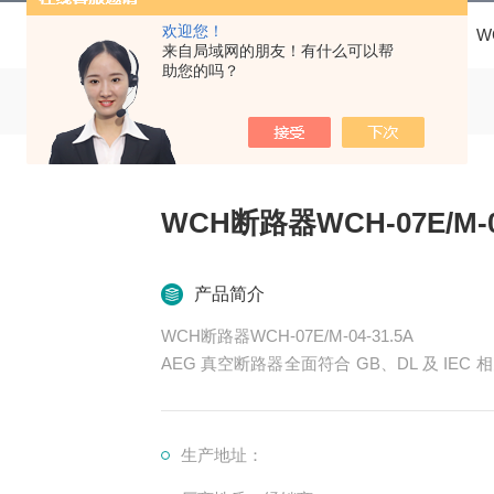
欢迎您！
当前位置：
首页
产品中心
AEG
W
来自局域网的朋友！有什么可以帮
助您的吗？
WCH断路器WCH-07E/M-04
产品简介
WCH断路器WCH-07E/M-04-31.5A
AEG 真空断路器全面符合 GB、DL 及 I
及民用建筑领域的中压配电系统的保护及控制
切各种不同性质的负荷及频繁操作的场合。
生产地址：