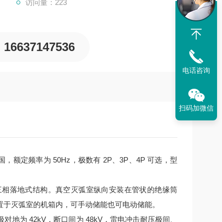
访问量：223
16637147536
电话咨询
扫码加微信
，额定频率为 50Hz，极数有 2P、3P、4P 可选，型
三相落地式结构。真空灭弧室纵向安装在管状的绝缘筒
置于灭弧室的机箱内，可手动储能也可电动储能。
极对地为 42kV，断口间为 48kV，雷电冲击耐压极间、