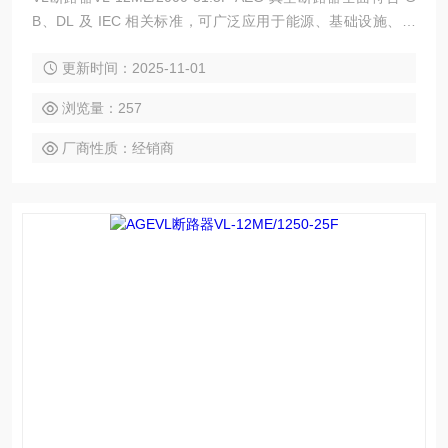
B、DL 及 IEC 相关标准，可广泛应用于能源、基础设施、工
业、商业及民用建筑领域的中压配电系统的保护及控制，特别
更新时间：2025-11-01
适用于新建或改扩建的中压变电站中，以及投切各种不同性质
的负荷及频繁操作的场合。
浏览量：257
厂商性质：经销商