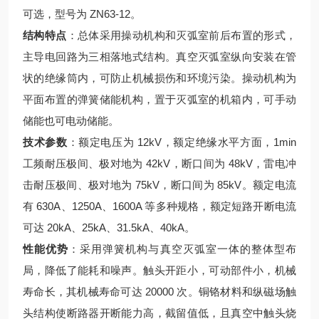
可选，型号为 ZN63-12。
结构特点
：总体采用操动机构和灭弧室前后布置的形式，
主导电回路为三相落地式结构。真空灭弧室纵向安装在管
状的绝缘筒内，可防止机械损伤和环境污染。操动机构为
平面布置的弹簧储能机构，置于灭弧室的机箱内，可手动
储能也可电动储能。
技术参数
：额定电压为 12kV，额定绝缘水平方面，1min
工频耐压极间、极对地为 42kV，断口间为 48kV，雷电冲
击耐压极间、极对地为 75kV，断口间为 85kV。额定电流
有 630A、1250A、1600A 等多种规格，额定短路开断电流
可达 20kA、25kA、31.5kA、40kA。
性能优势
：采用弹簧机构与真空灭弧室一体的整体型布
局，降低了能耗和噪声。触头开距小，可动部件小，机械
寿命长，其机械寿命可达 20000 次。铜铬材料和纵磁场触
头结构使断路器开断能力高，截留值低，且真空中触头烧