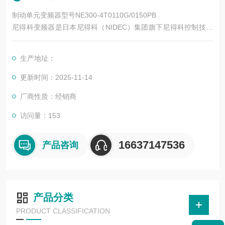
制动单元变频器型号NE300-4T0110G/0150PB
尼得科变频器是日本尼得科（NIDEC）集团旗下尼得科控制技术
（Control Techniques，简称尼得科 CT）的核心产品系列，专注
于工业自动化运动控制领域，拥有近 50 年的技术积累。其产品
生产地址：
涵盖低压交流变频、中压交流变频、运动控制、直流驱动等类
别，广泛应用于电梯、起重、机床、纺织、印刷、物流、化工等
更新时间：2025-11-14
数十个行业。
厂商性质：经销商
访问量：153
16637147536
产品咨询
产品分类
PRODUCT CLASSIFICATION